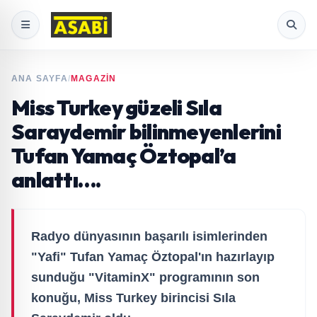
ANA SAYFA
/
MAGAZİN
Miss Turkey güzeli Sıla
Saraydemir bilinmeyenlerini
Tufan Yamaç Öztopal’a
anlattı….
Radyo dünyasının başarılı isimlerinden
"Yafi" Tufan Yamaç Öztopal'ın hazırlayıp
sunduğu "VitaminX" programının son
konuğu, Miss Turkey birincisi Sıla