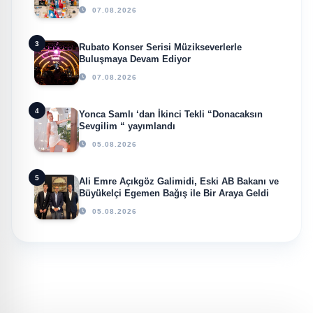
Küresel Vizyon Vurgusu
07.08.2026
3
Rubato Konser Serisi Müzikseverlerle
Buluşmaya Devam Ediyor
07.08.2026
4
Yonca Samlı ‘dan İkinci Tekli “Donacaksın
Sevgilim “ yayımlandı
05.08.2026
5
Ali Emre Açıkgöz Galimidi, Eski AB Bakanı ve
Büyükelçi Egemen Bağış ile Bir Araya Geldi
05.08.2026