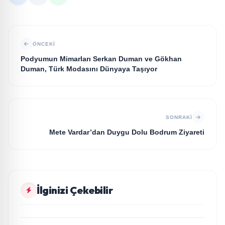
ÖNCEKI
Podyumun Mimarları Serkan Duman ve Gökhan
Duman, Türk Modasını Dünyaya Taşıyor
SONRAKI
Mete Vardar’dan Duygu Dolu Bodrum Ziyareti
MAGAZİN
İlginizi Çekebilir
“Düğün Şarkıcısı” seyircisiyle buluşmak için gün
MAGAZİN
sayıyor
Rubato Konser Serisi Müzikseverlerle Buluşmaya
MAGAZİN
Devam Ediyor
Yonca Samlı ‘dan İkinci Tekli “Donacaksın Sevgilim “
MAGAZİN
yayımlandı
RAVANO: “Bodrum Artık Yeni St. Tropez Değil,