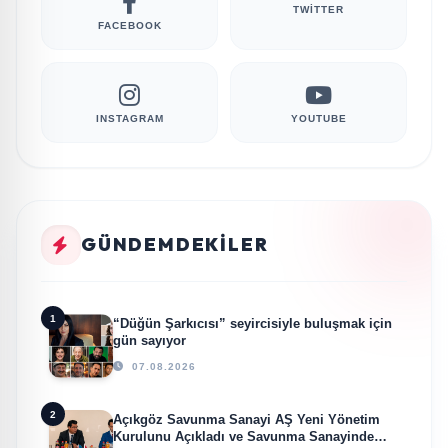
TWITTER
FACEBOOK
INSTAGRAM
YOUTUBE
GÜNDEMDEKILER
1
“Düğün Şarkıcısı” seyircisiyle buluşmak için
gün sayıyor
07.08.2026
2
Açıkgöz Savunma Sanayi AŞ Yeni Yönetim
Kurulunu Açıkladı ve Savunma Sanayinde