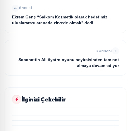
ÖNCEKI
Ekrem Genç “Salkom Kozmetik olarak hedefimiz
uluslararası arenada zirvede olmak” dedi.
SONRAKI
Sabahattin Ali tiyatro oyunu seyircisinden tam not
almaya devam ediyor
GÜNDEM
İlginizi Çekebilir
20 Yıllık Esnaflık Tecrübesiyle Kızıltepe'ye Yeni Bir
GÜNDEM
Marka Kazandırdı
Açıkgöz Savunma Sanayi AŞ Yeni Yönetim Kurulunu
GÜNDEM
Açıkladı ve Savunma Sanayinde Küresel Vizyon
Ali Emre Açıkgöz Galimidi, Eski AB Bakanı ve
GÜNDEM
Vurgusu
Büyükelçi Egemen Bağış ile Bir Araya Geldi
Türk Tiyatrosu ve Televizyon Dünyasının Usta İsmi
Can Kolukısa Hayatını Kaybetti