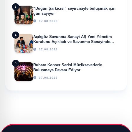
3
“Düğün Şarkıcısı” seyircisiyle buluşmak için
gün sayıyor
07.08.2026
4
Açıkgöz Savunma Sanayi AŞ Yeni Yönetim
Kurulunu Açıkladı ve Savunma Sanayinde
Küresel Vizyon Vurgusu
07.08.2026
5
Rubato Konser Serisi Müzikseverlerle
Buluşmaya Devam Ediyor
07.08.2026