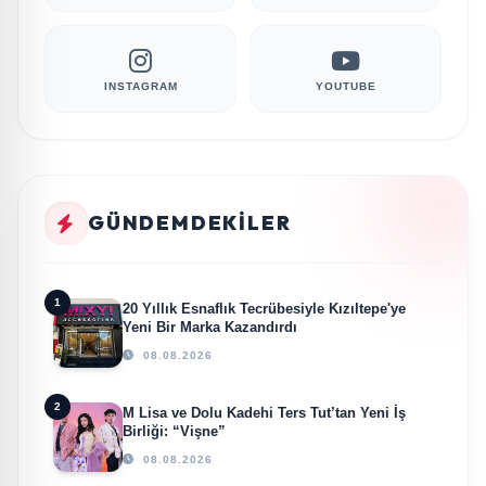
INSTAGRAM
YOUTUBE
GÜNDEMDEKILER
1
20 Yıllık Esnaflık Tecrübesiyle Kızıltepe'ye
Yeni Bir Marka Kazandırdı
08.08.2026
2
M Lisa ve Dolu Kadehi Ters Tut’tan Yeni İş
Birliği: “Vişne”
08.08.2026