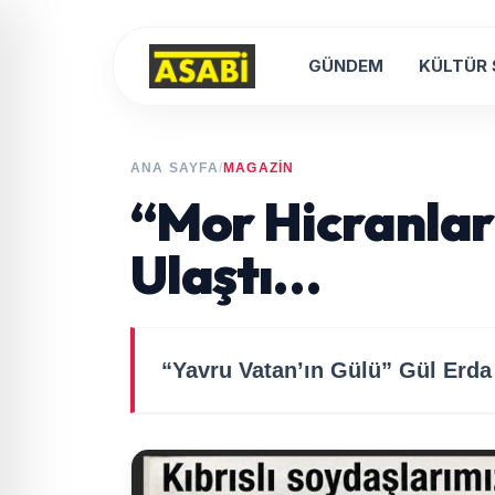
GÜNDEM
KÜLTÜR
ANA SAYFA
/
MAGAZİN
“Mor Hicranlar”
Ulaştı…
“Yavru Vatan’ın Gülü” Gül Erda