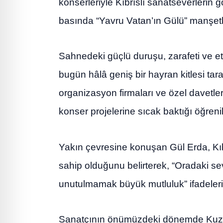
konserleriyle Kıbrıslı sanatseverlerin g
basında “Yavru Vatan’ın Gülü” manşetler
Sahnedeki güçlü duruşu, zarafeti ve et
bugün hâlâ geniş bir hayran kitlesi tarafı
organizasyon firmaları ve özel davetl
konser projelerine sıcak baktığı öğrenil
Yakın çevresine konuşan Gül Erda, Kıbr
sahip olduğunu belirterek, “Oradaki sev
unutulmamak büyük mutluluk” ifadelerin
Sanatçının önümüzdeki dönemde Kuzey