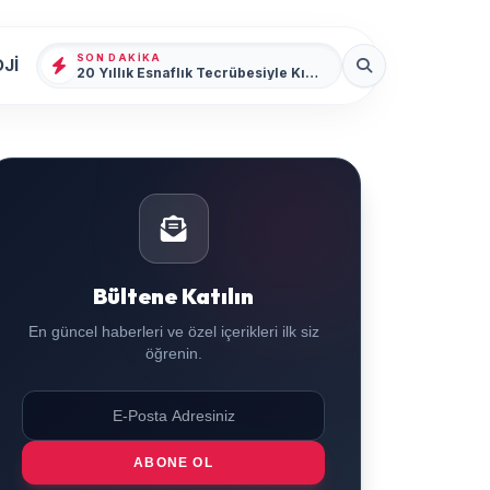
SON DAKIKA
Jİ
20 Yıllık Esnaflık Tecrübesiyle Kızıltepe'ye Yeni Bir Marka Kazandırdı
Bültene Katılın
En güncel haberleri ve özel içerikleri ilk siz
öğrenin.
ABONE OL