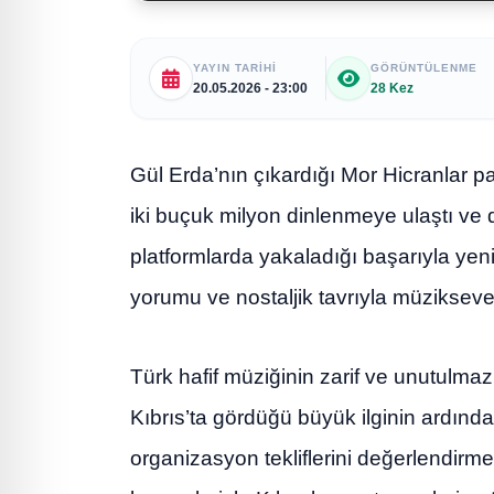
YAYIN TARIHI
GÖRÜNTÜLENME
20.05.2026 - 23:00
28 Kez
Gül Erda’nın çıkardığı Mor Hicranlar pa
iki buçuk milyon dinlenmeye ulaştı ve di
platformlarda yakaladığı başarıyla yen
yorumu ve nostaljik tavrıyla müzikseve
Türk hafif müziğinin zarif ve unutulmaz
Kıbrıs’ta gördüğü büyük ilginin ardın
organizasyon tekliflerini değerlendir