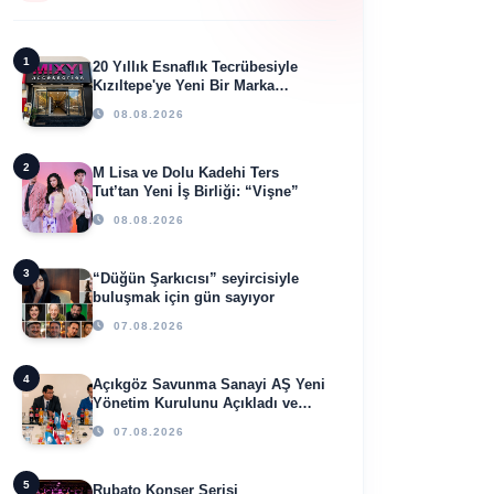
1
20 Yıllık Esnaflık Tecrübesiyle
Kızıltepe'ye Yeni Bir Marka
Kazandırdı
08.08.2026
2
M Lisa ve Dolu Kadehi Ters
Tut’tan Yeni İş Birliği: “Vişne”
08.08.2026
3
“Düğün Şarkıcısı” seyircisiyle
buluşmak için gün sayıyor
07.08.2026
4
Açıkgöz Savunma Sanayi AŞ Yeni
Yönetim Kurulunu Açıkladı ve
Savunma Sanayinde Küresel
07.08.2026
Vizyon Vurgusu
5
Rubato Konser Serisi