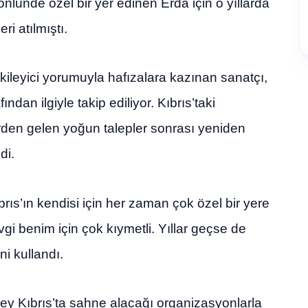
önlünde özel bir yer edinen Erda için o yıllarda
i atılmıştı.
kileyici yorumuyla hafızalara kazınan sanatçı,
ndan ilgiyle takip ediliyor. Kıbrıs’taki
erden gelen yoğun talepler sonrası yeniden
di.
ıs’ın kendisi için her zaman çok özel bir yere
gi benim için çok kıymetli. Yıllar geçse de
i kullandı.
 Kıbrıs’ta sahne alacağı organizasyonlarla