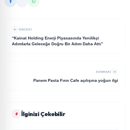
ÖNCEKI
“Kainat Holding Enerji Piyasasında Yenilikçi
Adımlarla Geleceğe Doğru Bir Adım Daha Attı”
SONRAKI
Panem Pasta Fırın Cafe açılışına yoğun ilgi
GÜNDEM
İlginizi Çekebilir
Arabesk müziğin sevilen sanatçısı Cansever 59
GÜNDEM
yaşında yaşamını yitirdi
Saç Simülasyonunda (SMP) Doğru Bilinen Yanlışlar
GÜNDEM
ve Sektörün Geleceği: Onur Akdeniz ile Özel
20 Yıllık Esnaflık Tecrübesiyle Kızıltepe'ye Yeni Bir
GÜNDEM