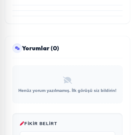
Röportaj
Marka Kazandırdı
Açıkgöz Savunma Sanayi AŞ Yeni Yönetim Kurulunu
Açıkladı ve Savunma Sanayinde Küresel Vizyon
Vurgusu
Yorumlar (0)
Henüz yorum yazılmamış. İlk görüşü siz bildirin!
FIKIR BELIRT