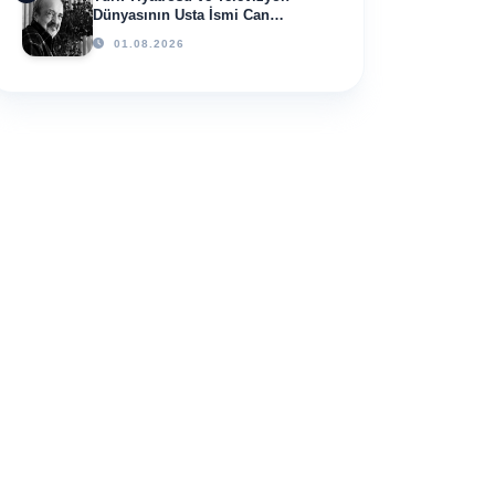
Dünyasının Usta İsmi Can
Kolukısa Hayatını Kaybetti
01.08.2026