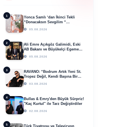
1
Yonca Samlı ‘dan İkinci Tekli
“Donacaksın Sevgilim “
yayımlandı
05.08.2026
2
Ali Emre Açıkgöz Galimidi, Eski
AB Bakanı ve Büyükelçi Egemen
Bağış ile Bir Araya Geldi
05.08.2026
3
RAVANO: “Bodrum Artık Yeni St.
Tropez Değil, Kendi Başına Bir
Referans”
03.08.2026
4
Bullas & Emry'den Büyük Sürpriz!
"Kaç Kurtul" ile Tarz Değiştirdiler
02.08.2026
5
Türk Tiyatrosu ve Televizyon