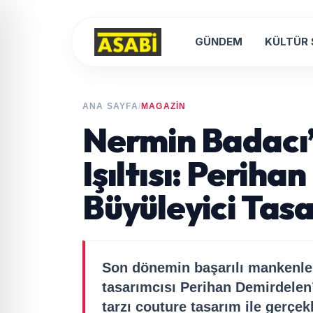
GÜNDEM
KÜLTÜR
ANA SAYFA
/
MAGAZİN
Nermin Badacı
Işıltısı: Perih
Büyüleyici Tas
Son dönemin başarılı mankenle
tasarımcısı Perihan Demirdelen’
tarzı couture tasarım ile gerçek