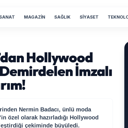
 SANAT
MAGAZİN
SAĞLIK
SİYASET
TEKNOLO
’dan Hollywood
an Demirdelen İmzalı
arım!
rinden Nermin Badacı, ünlü moda
in özel olarak hazırladığı Hollywood
leştirdiği çekiminde büyüledi.