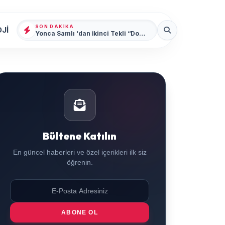
SON DAKIKA
Jİ
Yonca Samlı ‘dan İkinci Tekli “Donacaksın Sevgilim “ yayımlandı
Bültene Katılın
En güncel haberleri ve özel içerikleri ilk siz
öğrenin.
ABONE OL