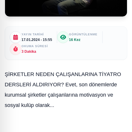
YAYIN TARIHI
GÖRÜNTÜLENME
17.01.2024 - 15:55
16 Kez
OKUMA SÜRESI
3 Dakika
ŞİRKETLER NEDEN ÇALIŞANLARINA TİYATRO
DERSLERİ ALDIRIYOR? Evet, son dönemlerde
kurumsal şirketler çalışanlarına motivasyon ve
sosyal kulüp olarak...