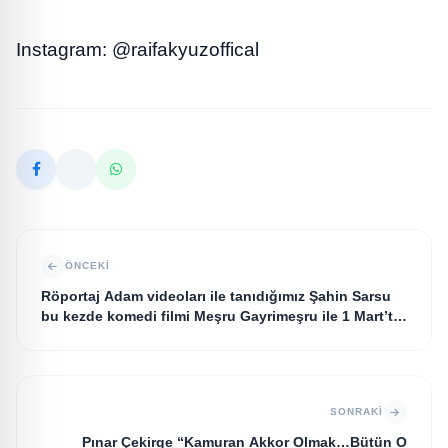
Instagram: @raifakyuzoffical
ÖNCEKI
Röportaj Adam videoları ile tanıdığımız Şahin Sarsu
bu kezde komedi filmi Meşru Gayrimeşru ile 1 Mart’ta
Beyaz Perdede!
SONRAKI
Pınar Çekirge “Kamuran Akkor Olmak…Bütün O