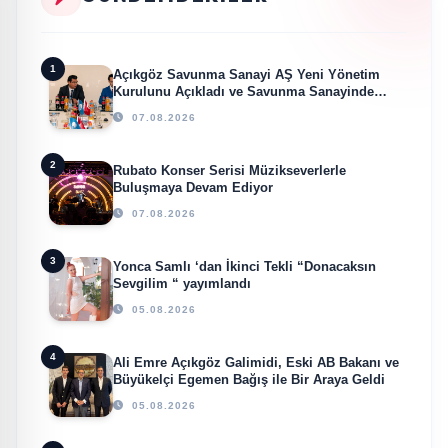
1
Açıkgöz Savunma Sanayi AŞ Yeni Yönetim
Kurulunu Açıkladı ve Savunma Sanayinde
Küresel Vizyon Vurgusu
07.08.2026
2
Rubato Konser Serisi Müzikseverlerle
Buluşmaya Devam Ediyor
07.08.2026
3
Yonca Samlı ‘dan İkinci Tekli “Donacaksın
Sevgilim “ yayımlandı
05.08.2026
4
Ali Emre Açıkgöz Galimidi, Eski AB Bakanı ve
Büyükelçi Egemen Bağış ile Bir Araya Geldi
05.08.2026