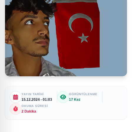
YAYIN TARIHI
GÖRÜNTÜLENME
15.12.2024 - 01:03
17 Kez
OKUMA SÜRESI
2 Dakika