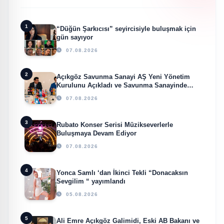
1
“Düğün Şarkıcısı” seyircisiyle buluşmak için
gün sayıyor
07.08.2026
2
Açıkgöz Savunma Sanayi AŞ Yeni Yönetim
Kurulunu Açıkladı ve Savunma Sanayinde
Küresel Vizyon Vurgusu
07.08.2026
3
Rubato Konser Serisi Müzikseverlerle
Buluşmaya Devam Ediyor
07.08.2026
4
Yonca Samlı ‘dan İkinci Tekli “Donacaksın
Sevgilim “ yayımlandı
05.08.2026
5
Ali Emre Açıkgöz Galimidi, Eski AB Bakanı ve