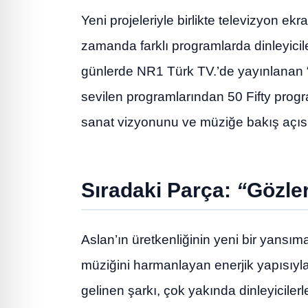
Yeni projeleriyle birlikte televizyon ek
zamanda farklı programlarda dinleyicile
günlerde NR1 Türk TV.’de yayınlanan “
sevilen programlarından 50 Fifty progra
sanat vizyonunu ve müziğe bakış açısın
Sıradaki Parça:
“
Gözle
Aslan’ın üretkenliğinin yeni bir yansım
müziğini harmanlayan enerjik yapısıyla
gelinen şarkı, çok yakında dinleyiciler