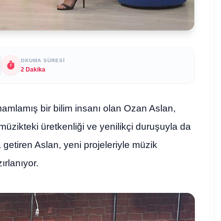
OKUMA SÜRESI
2 Dakika
mamlamış bir bilim insanı olan Ozan Aslan,
müzikteki üretkenliği ve yenilikçi duruşuyla da
a getiren Aslan, yeni projeleriyle müzik
rlanıyor.