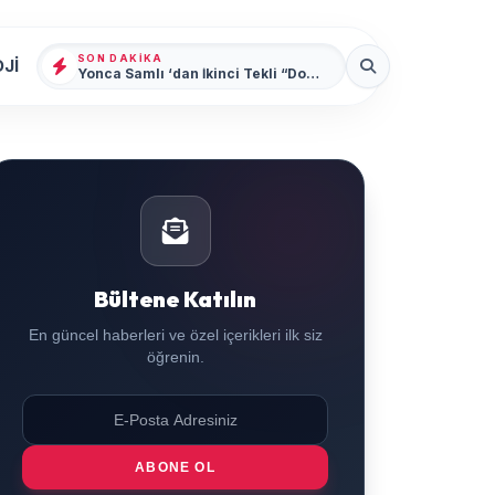
SON DAKIKA
Jİ
Yonca Samlı ‘dan İkinci Tekli “Donacaksın Sevgilim “ yayımlandı
Bültene Katılın
En güncel haberleri ve özel içerikleri ilk siz
öğrenin.
ABONE OL