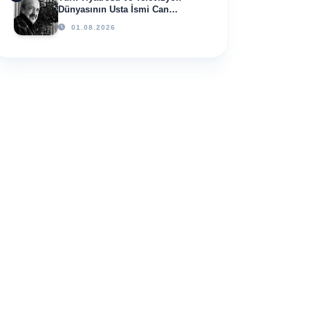
Dünyasının Usta İsmi Can
Kolukısa Hayatını Kaybetti
01.08.2026