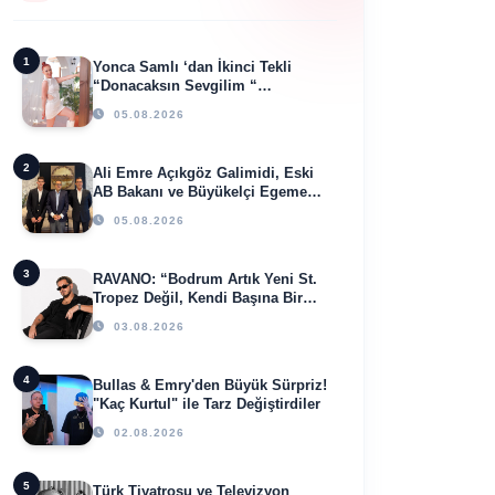
1
Yonca Samlı ‘dan İkinci Tekli
“Donacaksın Sevgilim “
yayımlandı
05.08.2026
2
Ali Emre Açıkgöz Galimidi, Eski
AB Bakanı ve Büyükelçi Egemen
Bağış ile Bir Araya Geldi
05.08.2026
3
RAVANO: “Bodrum Artık Yeni St.
Tropez Değil, Kendi Başına Bir
Referans”
03.08.2026
4
Bullas & Emry'den Büyük Sürpriz!
"Kaç Kurtul" ile Tarz Değiştirdiler
02.08.2026
5
Türk Tiyatrosu ve Televizyon