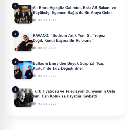
2
Ali Emre Açıkgöz Galimidi, Eski AB Bakanı ve
Büyükelçi Egemen Bağış ile Bir Araya Geldi
05.08.2026
3
RAVANO: “Bodrum Artık Yeni St. Tropez
Değil, Kendi Başına Bir Referans”
03.08.2026
4
Bullas & Emry'den Büyük Sürpriz! "Kaç
Kurtul" ile Tarz Değiştirdiler
02.08.2026
5
Türk Tiyatrosu ve Televizyon Dünyasının Usta
İsmi Can Kolukısa Hayatını Kaybetti
01.08.2026