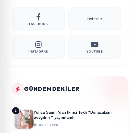
TWITTER
FACEBOOK
INSTAGRAM
YOUTUBE
GÜNDEMDEKILER
1
Yonca Samlı ‘dan İkinci Tekli “Donacaksın
Sevgilim “ yayımlandı
05.08.2026