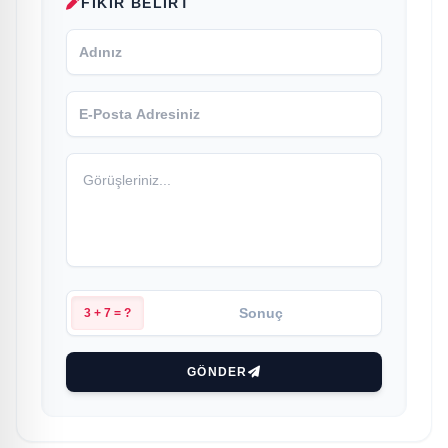
FIKIR BELIRT
3 + 7 = ?
GÖNDER