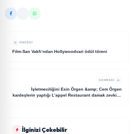
ÖNCEKI
Film-San Vakfı’ndan Hollywoodvari ödül töreni
SONRAKI
İşletmeciliğini Esin Örgen &amp; Cem Örgen
kardeşlerin yaptığı L’appel Restaurant damak zevkine
hitap edenlerin adresi oldu
MAGAZİN
İlginizi Çekebilir
Yonca Samlı ‘dan İkinci Tekli “Donacaksın Sevgilim “
MAGAZİN