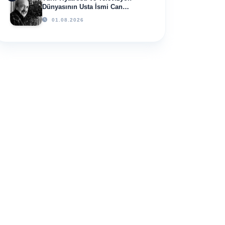
Dünyasının Usta İsmi Can
Kolukısa Hayatını Kaybetti
01.08.2026