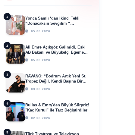
1
Yonca Samlı ‘dan İkinci Tekli
“Donacaksın Sevgilim “
yayımlandı
05.08.2026
2
Ali Emre Açıkgöz Galimidi, Eski
AB Bakanı ve Büyükelçi Egemen
Bağış ile Bir Araya Geldi
05.08.2026
3
RAVANO: “Bodrum Artık Yeni St.
Tropez Değil, Kendi Başına Bir
Referans”
03.08.2026
4
Bullas & Emry'den Büyük Sürpriz!
"Kaç Kurtul" ile Tarz Değiştirdiler
02.08.2026
5
Türk Tiyatrosu ve Televizyon