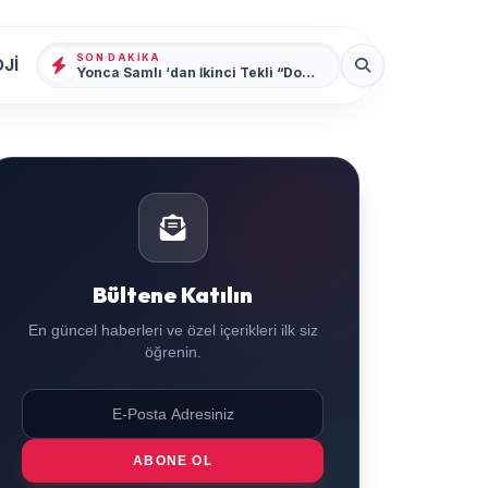
SON DAKIKA
Jİ
Yonca Samlı ‘dan İkinci Tekli “Donacaksın Sevgilim “ yayımlandı
Bültene Katılın
En güncel haberleri ve özel içerikleri ilk siz
öğrenin.
ABONE OL