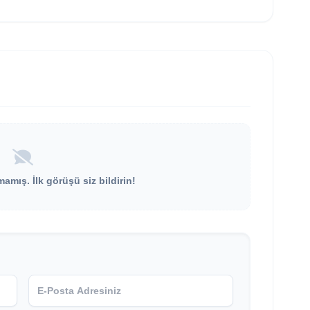
mış. İlk görüşü siz bildirin!