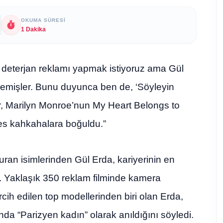
OKUMA SÜRESI
1 Dakika
vı deterjan reklamı yapmak istiyoruz ama Gül
 demişler. Bunu duyunca ben de, ‘Söyleyin
ür, Marilyn Monroe’nun My Heart Belongs to
es kahkahalara boğuldu.”
ran isimlerinden Gül Erda, kariyerinin en
tı. Yaklaşık 350 reklam filminde kamera
ih edilen top modellerinden biri olan Erda,
da “Parizyen kadın” olarak anıldığını söyledi.