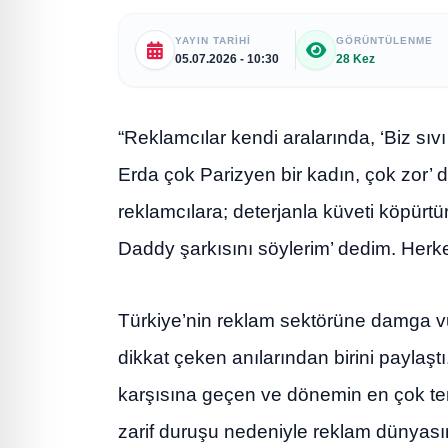
YAYIN TARIHI
GÖRÜNTÜLENME
05.07.2026 - 10:30
28 Kez
“Reklamcılar kendi aralarında, ‘Biz sı
Erda çok Parizyen bir kadın, çok zor’
reklamcılara; deterjanla küveti köpürt
Daddy şarkısını söylerim’ dedim. Herk
Türkiye’nin reklam sektörüne damga vu
dikkat çeken anılarından birini paylaş
karşısına geçen ve dönemin en çok terc
zarif duruşu nedeniyle reklam dünyasın