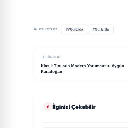
##GülErda
#Gül Erda
ETIKETLER:
ÖNCEKI
Klasik Tınıların Modern Yorumcusu: Aygün
Karadoğan
MAGAZİN
İlginizi Çekebilir
Yonca Samlı ‘dan İkinci Tekli “Donacaksın
MAGAZİN
Sevgilim “ yayımlandı
Bullas & Emry'den Büyük Sürpriz! "Kaç
Kurtul" ile Tarz Değiştirdiler