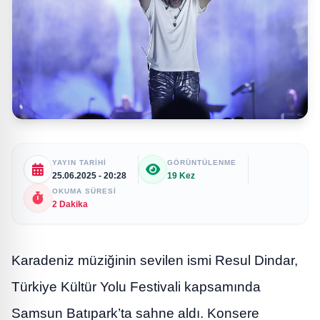
YAYIN TARIHI
GÖRÜNTÜLENME
25.06.2025 - 20:28
19 Kez
OKUMA SÜRESI
2 Dakika
Karadeniz müziğinin sevilen ismi Resul Dindar,
Türkiye Kültür Yolu Festivali kapsamında
Samsun Batıpark’ta sahne aldı. Konsere