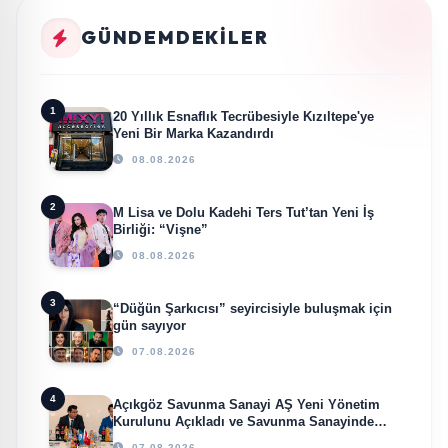
GÜNDEMDEKILER
1
20 Yıllık Esnaflık Tecrübesiyle Kızıltepe'ye
Yeni Bir Marka Kazandırdı
08.08.2026
2
M Lisa ve Dolu Kadehi Ters Tut’tan Yeni İş
Birliği: “Vişne”
08.08.2026
3
“Düğün Şarkıcısı” seyircisiyle buluşmak için
gün sayıyor
07.08.2026
4
Açıkgöz Savunma Sanayi AŞ Yeni Yönetim
Kurulunu Açıkladı ve Savunma Sanayinde
Küresel Vizyon Vurgusu
07.08.2026