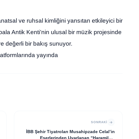
sal ve ruhsal kimliğini yansıtan etkileyici bir
ala Antik Kenti’nin ulusal bir müzik projesinde
ve değerli bir bakış sunuyor.
latformlarında yayında
SONRAKI
İBB Şehir Tiyatroları Musahipzade Celal’in
Eserlerinden Uyarlanan “Haramiler”