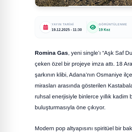
YAYIN TARIHI
GÖRÜNTÜLENME
19.12.2025 - 11:30
19 Kez
Romina Gas
, yeni single’ı “Aşk Saf 
çeken özel bir projeye imza attı. 18 Ara
şarkının klibi, Adana’nın Osmaniye ilçe
mirasları arasında gösterilen Kastabala
ruhsal enerjisiyle binlerce yıllık kadim b
buluşturmasıyla öne çıkıyor.
Modern pop altyapısını spiritüel bir b