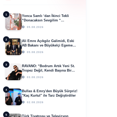
1
Yonca Samlı ‘dan İkinci Tekli
“Donacaksın Sevgilim “
yayımlandı
05.08.2026
2
Ali Emre Açıkgöz Galimidi, Eski
AB Bakanı ve Büyükelçi Egemen
Bağış ile Bir Araya Geldi
05.08.2026
3
RAVANO: “Bodrum Artık Yeni St.
Tropez Değil, Kendi Başına Bir
Referans”
03.08.2026
4
Bullas & Emry'den Büyük Sürpriz!
"Kaç Kurtul" ile Tarz Değiştirdiler
02.08.2026
5
Türk Tiyatrosu ve Televizyon