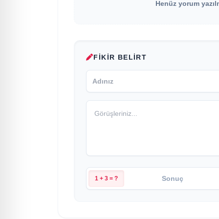
Henüz yorum yazılma
FIKIR BELIRT
1 + 3 = ?