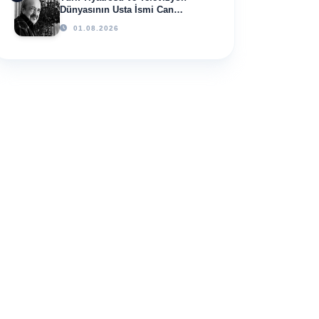
Dünyasının Usta İsmi Can
Kolukısa Hayatını Kaybetti
01.08.2026