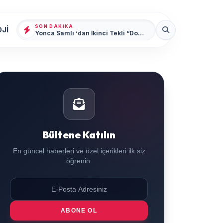
SON DAKIKA
Jİ
Yonca Samlı ‘dan İkinci Tekli “Donacaksın Sevgilim “ yayımlandı
Bültene Katılın
En güncel haberleri ve özel içerikleri ilk siz
öğrenin.
ABONE OL