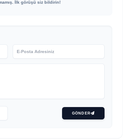
mış. İlk görüşü siz bildirin!
GÖNDER