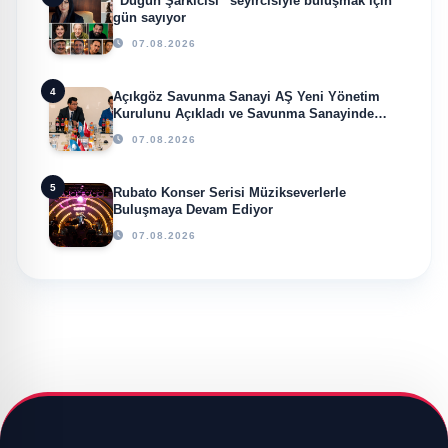
“Düğün Şarkıcısı” seyircisiyle buluşmak için
gün sayıyor
07.08.2026
4
Açıkgöz Savunma Sanayi AŞ Yeni Yönetim
Kurulunu Açıkladı ve Savunma Sanayinde
Küresel Vizyon Vurgusu
07.08.2026
5
Rubato Konser Serisi Müzikseverlerle
Buluşmaya Devam Ediyor
07.08.2026