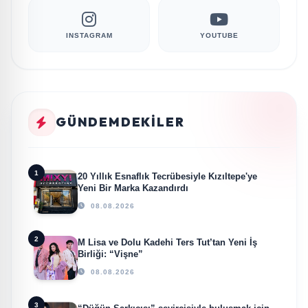
INSTAGRAM
YOUTUBE
GÜNDEMDEKILER
1
20 Yıllık Esnaflık Tecrübesiyle Kızıltepe'ye
Yeni Bir Marka Kazandırdı
08.08.2026
2
M Lisa ve Dolu Kadehi Ters Tut’tan Yeni İş
Birliği: “Vişne”
08.08.2026
3