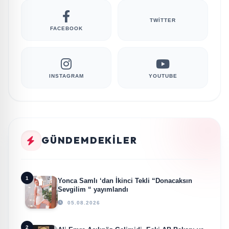
TWITTER
FACEBOOK
INSTAGRAM
YOUTUBE
GÜNDEMDEKILER
1
Yonca Samlı ‘dan İkinci Tekli “Donacaksın
Sevgilim “ yayımlandı
05.08.2026
2