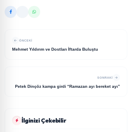
ÖNCEKI
Mehmet Yıldırım ve Dostları İftarda Buluştu
SONRAKI
Petek Dinçöz kampa girdi “Ramazan ayı bereket ayı”
MAGAZİN
İlginizi Çekebilir
Yonca Samlı ‘dan İkinci Tekli “Donacaksın Sevgilim “
MAGAZİN
yayımlandı
RAVANO: “Bodrum Artık Yeni St. Tropez Değil,
MAGAZİN