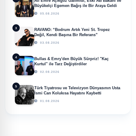
Ali Emre Açıkgöz Galimidi, Eski AB Bakanı ve
Büyükelçi Egemen Bağış ile Bir Araya Geldi
05.08.2026
3
RAVANO: “Bodrum Artık Yeni St. Tropez
Değil, Kendi Başına Bir Referans”
03.08.2026
4
Bullas & Emry'den Büyük Sürpriz! "Kaç
Kurtul" ile Tarz Değiştirdiler
02.08.2026
5
Türk Tiyatrosu ve Televizyon Dünyasının Usta
İsmi Can Kolukısa Hayatını Kaybetti
01.08.2026