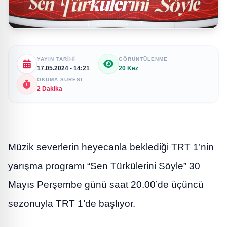
YAYIN TARIHI
GÖRÜNTÜLENME
17.05.2024 - 14:21
20 Kez
OKUMA SÜRESI
2 Dakika
Müzik severlerin heyecanla beklediği TRT 1’nin
yarışma programı “Sen Türkülerini Söyle” 30
Mayıs Perşembe günü saat 20.00’de üçüncü
sezonuyla TRT 1’de başlıyor.