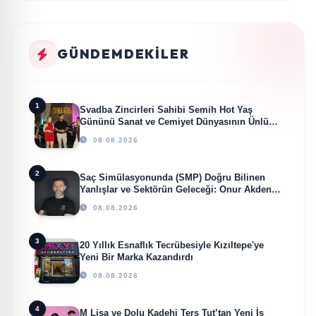
GÜNDEMDEKILER
1
Svadba Zincirleri Sahibi Semih Hot Yaş
Gününü Sanat ve Cemiyet Dünyasının Ünlü
İsimleriyle Kutladı!
08.08.2026
2
Saç Simülasyonunda (SMP) Doğru Bilinen
Yanlışlar ve Sektörün Geleceği: Onur Akdeniz
ile Özel Röportaj
08.08.2026
3
20 Yıllık Esnaflık Tecrübesiyle Kızıltepe'ye
Yeni Bir Marka Kazandırdı
08.08.2026
4
M Lisa ve Dolu Kadehi Ters Tut’tan Yeni İş