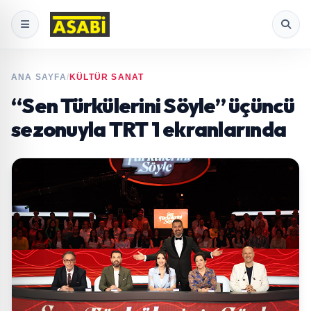
ANA SAYFA
/
KÜLTÜR SANAT
“Sen Türkülerini Söyle” üçüncü
sezonuyla TRT 1 ekranlarında