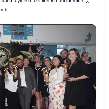
ndan bu yıl ilki düzenlenen ödül törenine iş,
erdi.