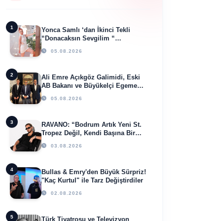
1
Yonca Samlı ‘dan İkinci Tekli
“Donacaksın Sevgilim “
yayımlandı
05.08.2026
2
Ali Emre Açıkgöz Galimidi, Eski
AB Bakanı ve Büyükelçi Egemen
Bağış ile Bir Araya Geldi
05.08.2026
3
RAVANO: “Bodrum Artık Yeni St.
Tropez Değil, Kendi Başına Bir
Referans”
03.08.2026
4
Bullas & Emry'den Büyük Sürpriz!
"Kaç Kurtul" ile Tarz Değiştirdiler
02.08.2026
5
Türk Tiyatrosu ve Televizyon