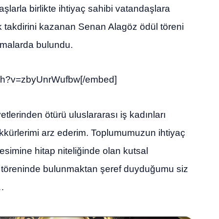
aşlarla birlikte ihtiyaç sahibi vatandaşlara
 takdirini kazanan Senan Alagöz ödül töreni
amalarda bulundu.
tch?v=zbyUnrWufbw[/embed]
tlerinden ötürü uluslararası iş kadınları
kkürlerimi arz ederim. Toplumumuzun ihtiyaç
imine hitap niteliğinde olan kutsal
dül töreninde bulunmaktan şeref duyduğumu siz
m…