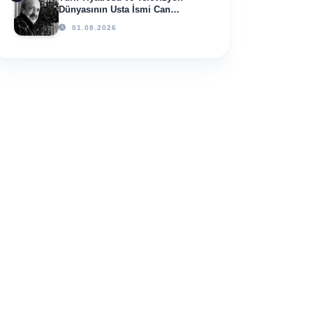
Dünyasının Usta İsmi Can
Kolukısa Hayatını Kaybetti
01.08.2026