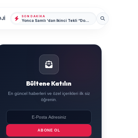
SON DAKIKA
Jİ
Yonca Samlı ‘dan İkinci Tekli “Donacaksın Sevgilim “ yayımlandı
Bültene Katılın
En güncel haberleri ve özel içerikleri ilk siz
öğrenin.
ABONE OL