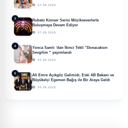
Küresel Vizyon Vurgusu
07.08.2026
3
Rubato Konser Serisi Müzikseverlerle
Buluşmaya Devam Ediyor
07.08.2026
4
Yonca Samlı ‘dan İkinci Tekli “Donacaksın
Sevgilim “ yayımlandı
05.08.2026
5
Ali Emre Açıkgöz Galimidi, Eski AB Bakanı ve
Büyükelçi Egemen Bağış ile Bir Araya Geldi
05.08.2026