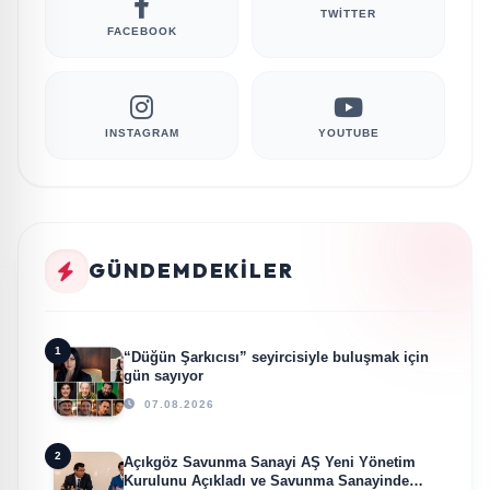
TWITTER
FACEBOOK
INSTAGRAM
YOUTUBE
GÜNDEMDEKILER
1
“Düğün Şarkıcısı” seyircisiyle buluşmak için
gün sayıyor
07.08.2026
2
Açıkgöz Savunma Sanayi AŞ Yeni Yönetim
Kurulunu Açıkladı ve Savunma Sanayinde