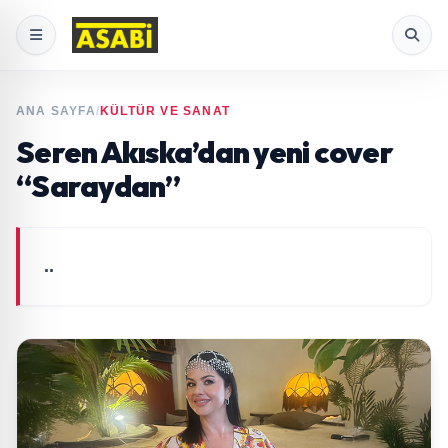
ANA SAYFA
/
KÜLTÜR VE SANAT
Seren Akıska’dan yeni cover
“Saraydan”
..