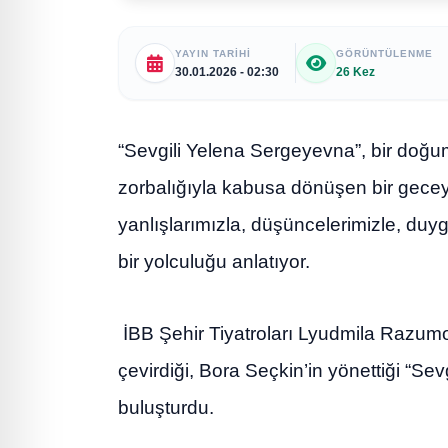
YAYIN TARIHI
GÖRÜNTÜLENME
30.01.2026 - 02:30
26 Kez
“Sevgili Yelena Sergeyevna”, bir doğu
zorbalığıyla kabusa dönüşen bir geceyi
yanlışlarımızla, düşüncelerimizle, duy
bir yolculuğu anlatıyor.
İBB Şehir Tiyatroları Lyudmila Razum
çevirdiği, Bora Seçkin’in yönettiği “S
buluşturdu.