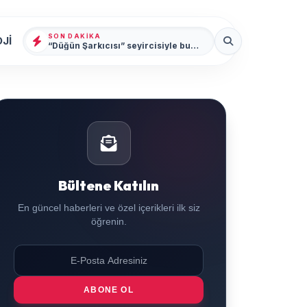
SON DAKIKA
Jİ
“Düğün Şarkıcısı” seyircisiyle buluşmak için gün sayıyor
Bültene Katılın
En güncel haberleri ve özel içerikleri ilk siz
öğrenin.
ABONE OL