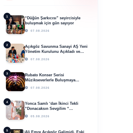
1
“Düğün Şarkıcısı” seyircisiyle
buluşmak için gün sayıyor
07.08.2026
2
Açıkgöz Savunma Sanayi AŞ Yeni
Yönetim Kurulunu Açıkladı ve
Savunma Sanayinde Küresel
07.08.2026
Vizyon Vurgusu
3
Rubato Konser Serisi
Müzikseverlerle Buluşmaya
Devam Ediyor
07.08.2026
4
Yonca Samlı ‘dan İkinci Tekli
“Donacaksın Sevgilim “
yayımlandı
05.08.2026
5
Ali Emre Açıkgöz Galimidi, Eski