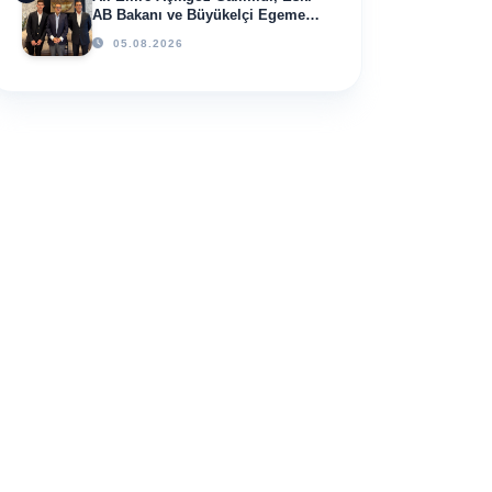
AB Bakanı ve Büyükelçi Egemen
Bağış ile Bir Araya Geldi
05.08.2026