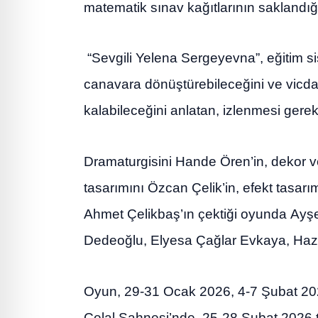
matematik sınav kağıtlarının saklandı
“Sevgili Yelena Sergeyevna”, eğitim si
canavara dönüştürebileceğini ve vicda
kalabileceğini anlatan, izlenmesi gerek
Dramaturgisini Hande Ören’in, dekor ve
tasarımını Özcan Çelik’in, efekt tasarım
Ahmet Çelikbaş’ın çektiği oyunda Ayşe
Dedeoğlu, Elyesa Çağlar Evkaya, Hazal
Oyun, 29-31 Ocak 2026, 4-7 Şubat 20
Celal Sahnesi’nde, 25-28 Şubat 2026 