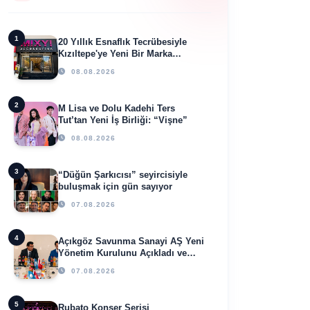
1
20 Yıllık Esnaflık Tecrübesiyle
Kızıltepe'ye Yeni Bir Marka
Kazandırdı
08.08.2026
2
M Lisa ve Dolu Kadehi Ters
Tut’tan Yeni İş Birliği: “Vişne”
08.08.2026
3
“Düğün Şarkıcısı” seyircisiyle
buluşmak için gün sayıyor
07.08.2026
4
Açıkgöz Savunma Sanayi AŞ Yeni
Yönetim Kurulunu Açıkladı ve
Savunma Sanayinde Küresel
07.08.2026
Vizyon Vurgusu
5
Rubato Konser Serisi