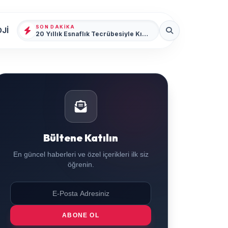
SON DAKIKA
Jİ
20 Yıllık Esnaflık Tecrübesiyle Kızıltepe'ye Yeni Bir Marka Kazandırdı
Bültene Katılın
En güncel haberleri ve özel içerikleri ilk siz
öğrenin.
ABONE OL