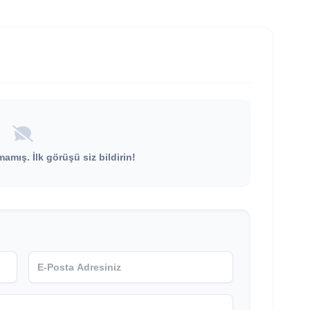
mış. İlk görüşü siz bildirin!