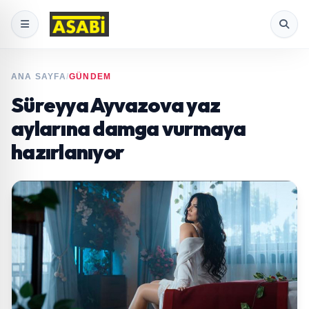
ANA SAYFA
/
GÜNDEM
Süreyya Ayvazova yaz
aylarına damga vurmaya
hazırlanıyor