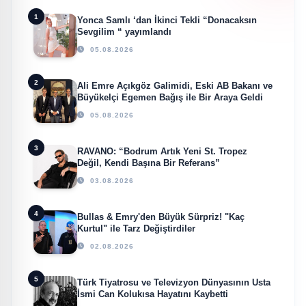
1
Yonca Samlı ‘dan İkinci Tekli “Donacaksın
Sevgilim “ yayımlandı
05.08.2026
2
Ali Emre Açıkgöz Galimidi, Eski AB Bakanı ve
Büyükelçi Egemen Bağış ile Bir Araya Geldi
05.08.2026
3
RAVANO: “Bodrum Artık Yeni St. Tropez
Değil, Kendi Başına Bir Referans”
03.08.2026
4
Bullas & Emry'den Büyük Sürpriz! "Kaç
Kurtul" ile Tarz Değiştirdiler
02.08.2026
5
Türk Tiyatrosu ve Televizyon Dünyasının Usta
İsmi Can Kolukısa Hayatını Kaybetti