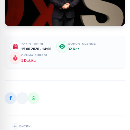
YAYIN TARIHI
GÖRÜNTÜLENME
15.06.2026 - 14:00
32 Kez
OKUMA SÜRESI
1 Dakika
ÖNCEKI