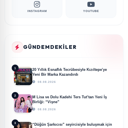
INSTAGRAM
YOUTUBE
GÜNDEMDEKILER
1
20 Yıllık Esnaflık Tecrübesiyle Kızıltepe'ye
Yeni Bir Marka Kazandırdı
08.08.2026
2
M Lisa ve Dolu Kadehi Ters Tut’tan Yeni İş
Birliği: “Vişne”
08.08.2026
3
“Düğün Şarkıcısı” seyircisiyle buluşmak için