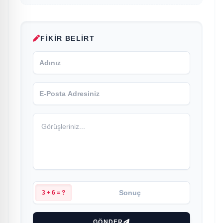
FIKIR BELIRT
3 + 6 = ?
GÖNDER