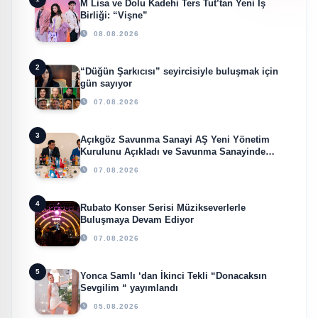
M Lisa ve Dolu Kadehi Ters Tut’tan Yeni İş
Birliği: “Vişne”
08.08.2026
2
“Düğün Şarkıcısı” seyircisiyle buluşmak için
gün sayıyor
07.08.2026
3
Açıkgöz Savunma Sanayi AŞ Yeni Yönetim
Kurulunu Açıkladı ve Savunma Sanayinde
Küresel Vizyon Vurgusu
07.08.2026
4
Rubato Konser Serisi Müzikseverlerle
Buluşmaya Devam Ediyor
07.08.2026
5
Yonca Samlı ‘dan İkinci Tekli “Donacaksın
Sevgilim “ yayımlandı
05.08.2026