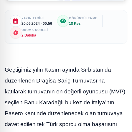
YAYIN TARIHI
GÖRÜNTÜLENME
20.06.2024 - 00:56
18 Kez
OKUMA SÜRESI
2 Dakika
Geçtiğimiz yılın Kasım ayında Sırbistan’da
düzenlenen Dragisa Sariç Turnuvası’na
katılarak turnuvanın en değerli oyuncusu (MVP)
seçilen Banu Karadağlı bu kez de İtalya’nın
Pasero kentinde düzenlenecek olan turnuvaya
davet edilen tek Türk sporcu olma başarısını