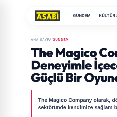
GÜNDEM
KÜLTÜR
ANA SAYFA
/
GÜNDEM
The Magico Com
Deneyimle İçe
Güçlü Bir Oyun
The Magico Company olarak, dör
sektöründe kendimize sağlam bi