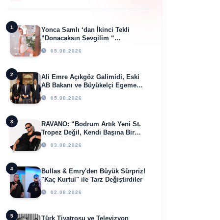
1
Yonca Samlı ‘dan İkinci Tekli
“Donacaksın Sevgilim “
yayımlandı
05.08.2026
2
Ali Emre Açıkgöz Galimidi, Eski
AB Bakanı ve Büyükelçi Egemen
Bağış ile Bir Araya Geldi
05.08.2026
3
RAVANO: “Bodrum Artık Yeni St.
Tropez Değil, Kendi Başına Bir
Referans”
03.08.2026
4
Bullas & Emry'den Büyük Sürpriz!
"Kaç Kurtul" ile Tarz Değiştirdiler
02.08.2026
5
Türk Tiyatrosu ve Televizyon