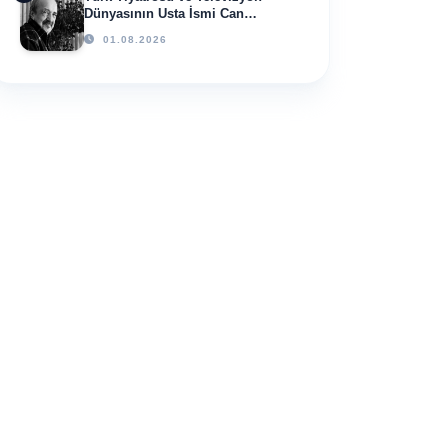
Dünyasının Usta İsmi Can
Kolukısa Hayatını Kaybetti
01.08.2026