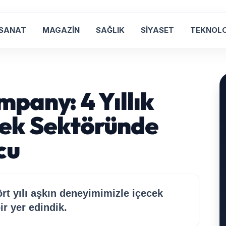
 SANAT
MAGAZİN
SAĞLIK
SİYASET
TEKNOLO
pany: 4 Yıllık
cek Sektöründe
cu
t yılı aşkın deneyimimizle içecek
r yer edindik.