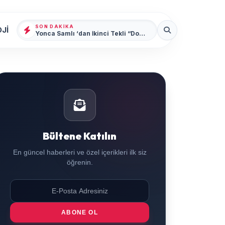
SON DAKIKA
Jİ
Yonca Samlı ‘dan İkinci Tekli “Donacaksın Sevgilim “ yayımlandı
Bültene Katılın
En güncel haberleri ve özel içerikleri ilk siz
öğrenin.
ABONE OL