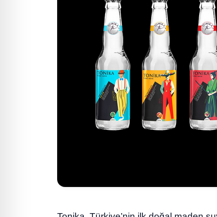
Tonika, Türkiye’nin ilk doğal maden s