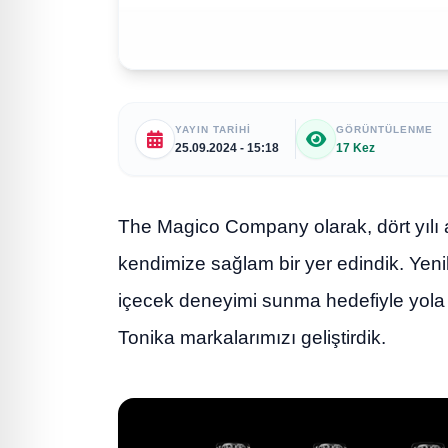
YAYIN TARIHI
GÖRÜNTÜLENME
25.09.2024 - 15:18
17 Kez
The Magico Company olarak, dört yılı
kendimize sağlam bir yer edindik. Yenili
içecek deneyimi sunma hedefiyle yola 
Tonika markalarımızı geliştirdik.