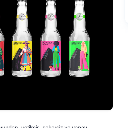
uyundan üretilmiş, şekersiz ve yapay