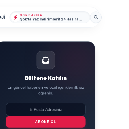
SON DAKIKA
Jİ
Şok'ta Yaz İndirimleri! 24 Haziran - 30 Haziran 2026 İçin Kaçırılmayacak Fırsatlar
Bültene Katılın
En güncel haberleri ve özel içerikleri ilk siz
öğrenin.
ABONE OL