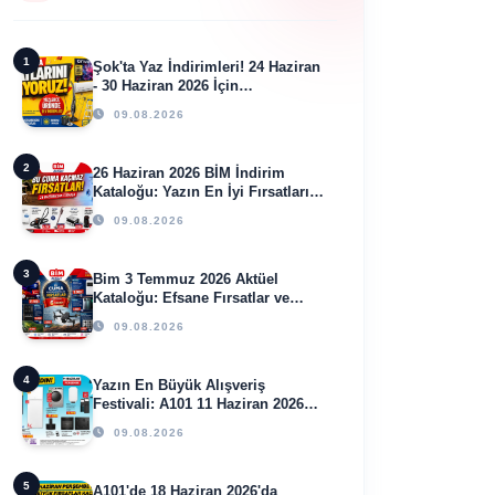
1
Şok'ta Yaz İndirimleri! 24 Haziran
- 30 Haziran 2026 İçin
Kaçırılmayacak Fırsatlar
09.08.2026
2
26 Haziran 2026 BİM İndirim
Kataloğu: Yazın En İyi Fırsatları
Burada!
09.08.2026
3
Bim 3 Temmuz 2026 Aktüel
Kataloğu: Efsane Fırsatlar ve
Kaçırılmayacak Ürünler Sizleri
09.08.2026
Bekliyor!
4
Yazın En Büyük Alışveriş
Festivali: A101 11 Haziran 2026
Aktüel Ürünler Kataloğu!
09.08.2026
5
A101'de 18 Haziran 2026'da