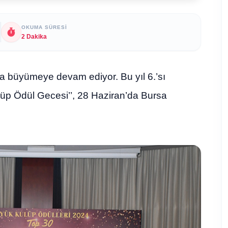
OKUMA SÜRESI
2 Dakika
ıkla büyümeye devam ediyor. Bu yıl 6.’sı
lüp Ödül Gecesi’’, 28 Haziran’da Bursa