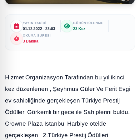
YAYIN TARIHI
GÖRÜNTÜLENME
01.12.2022 - 23:03
23 Kez
OKUMA SÜRESI
3 Dakika
Hizmet Organizasyon Tarafından bu yıl ikinci
kez düzenlenen , Şeyhmus Güler Ve Ferit Evgi
ev sahipliğinde gerçekleşen Türkiye Prestij
Ödülleri Görkemli bir gece ile Sahiplerini buldu.
Crowne Plaza Istanbul Harbiye otelde
gerçekleşen 2.Türkiye Prestij Ödülleri