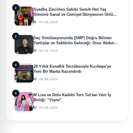
2
Svadba Zincirleri Sahibi Semih Hot Yaş
Gününü Sanat ve Cemiyet Dünyasının Ünlü
İsimleriyle Kutladı!
08.08.2026
3
Saç Simülasyonunda (SMP) Doğru Bilinen
Yanlışlar ve Sektörün Geleceği: Onur Akdeniz
ile Özel Röportaj
08.08.2026
4
20 Yıllık Esnaflık Tecrübesiyle Kızıltepe'ye
Yeni Bir Marka Kazandırdı
08.08.2026
5
M Lisa ve Dolu Kadehi Ters Tut’tan Yeni İş
Birliği: “Vişne”
08.08.2026