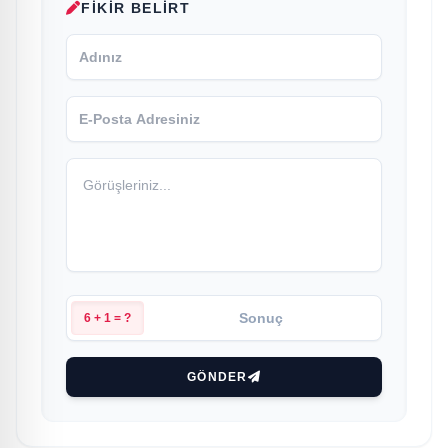
FIKIR BELIRT
6 + 1 = ?
GÖNDER