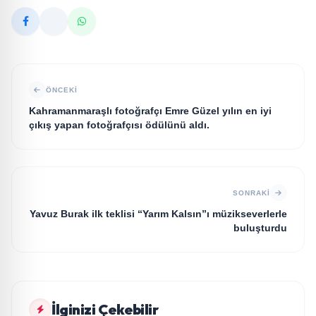
ÖNCEKI
Kahramanmaraşlı fotoğrafçı Emre Güzel yılın en iyi
çıkış yapan fotoğrafçısı ödülünü aldı.
SONRAKI
Yavuz Burak ilk teklisi “Yarım Kalsın”ı müzikseverlerle
buluşturdu
MAGAZİN
İlginizi Çekebilir