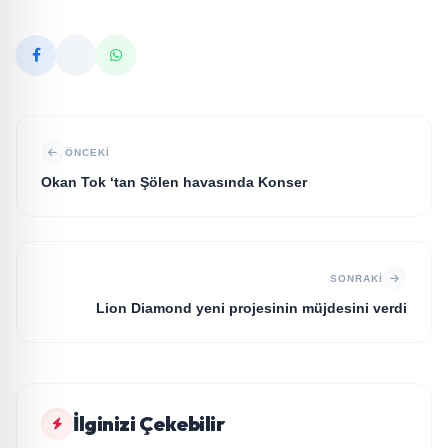
ÖNCEKI
Okan Tok ‘tan Şölen havasında Konser
SONRAKI
Lion Diamond yeni projesinin müjdesini verdi
KÜLTÜR VE SANAT
İlginizi Çekebilir
Edebiyat Dünyasında Bir Genç Deha Doğuyor:
KÜLTÜR VE SANAT