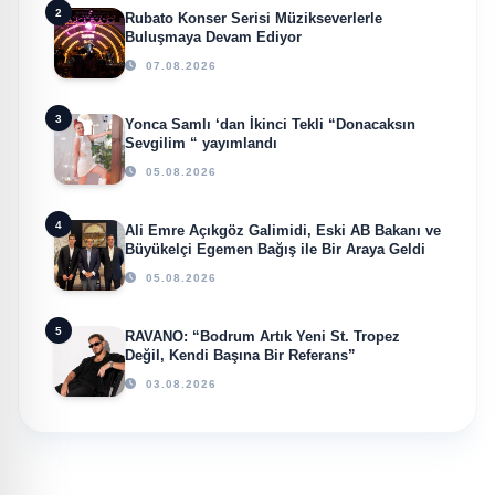
2
Rubato Konser Serisi Müzikseverlerle
Buluşmaya Devam Ediyor
07.08.2026
3
Yonca Samlı ‘dan İkinci Tekli “Donacaksın
Sevgilim “ yayımlandı
05.08.2026
4
Ali Emre Açıkgöz Galimidi, Eski AB Bakanı ve
Büyükelçi Egemen Bağış ile Bir Araya Geldi
05.08.2026
5
RAVANO: “Bodrum Artık Yeni St. Tropez
Değil, Kendi Başına Bir Referans”
03.08.2026