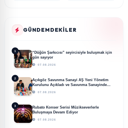
GÜNDEMDEKILER
1
“Düğün Şarkıcısı” seyircisiyle buluşmak için
gün sayıyor
07.08.2026
2
Açıkgöz Savunma Sanayi AŞ Yeni Yönetim
Kurulunu Açıkladı ve Savunma Sanayinde
Küresel Vizyon Vurgusu
07.08.2026
3
Rubato Konser Serisi Müzikseverlerle
Buluşmaya Devam Ediyor
07.08.2026