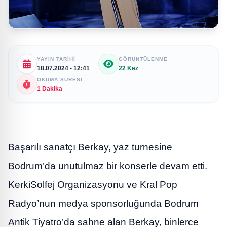
YAYIN TARIHI
GÖRÜNTÜLENME
18.07.2024 - 12:41
22 Kez
OKUMA SÜRESI
1 Dakika
Başarılı sanatçı Berkay, yaz turnesine
Bodrum’da unutulmaz bir konserle devam etti.
KerkiSolfej Organizasyonu ve Kral Pop
Radyo’nun medya sponsorluğunda Bodrum
Antik Tiyatro’da sahne alan Berkay, binlerce