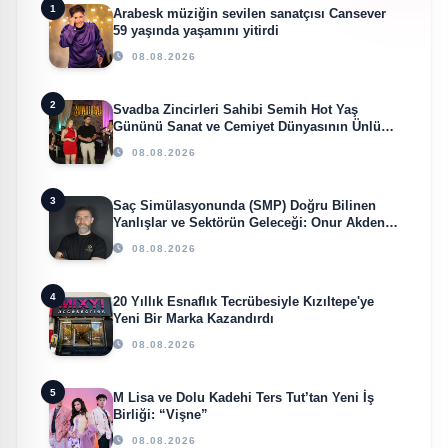
1
Arabesk müziğin sevilen sanatçısı Cansever
59 yaşında yaşamını yitirdi
08.08.2026
2
Svadba Zincirleri Sahibi Semih Hot Yaş
Gününü Sanat ve Cemiyet Dünyasının Ünlü
İsimleriyle Kutladı!
08.08.2026
3
Saç Simülasyonunda (SMP) Doğru Bilinen
Yanlışlar ve Sektörün Geleceği: Onur Akdeniz
ile Özel Röportaj
08.08.2026
4
20 Yıllık Esnaflık Tecrübesiyle Kızıltepe'ye
Yeni Bir Marka Kazandırdı
08.08.2026
5
M Lisa ve Dolu Kadehi Ters Tut’tan Yeni İş
Birliği: “Vişne”
08.08.2026