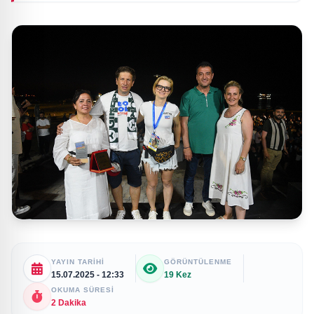
YAYIN TARIHI
GÖRÜNTÜLENME
15.07.2025 - 12:33
19 Kez
OKUMA SÜRESI
2 Dakika