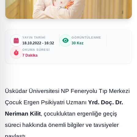
YAYIN TARIHI
GÖRÜNTÜLENME
18.10.2022 - 16:32
30 Kez
OKUMA SÜRESI
7 Dakika
Üsküdar Üniversitesi NP Feneryolu Tıp Merkezi
Çocuk Ergen Psikiyatri Uzmanı
Yrd. Doç. Dr.
Neriman Kilit
, çocukluktan ergenliğe geçiş
süreci hakkında önemli bilgiler ve tavsiyeler
paylaştı.