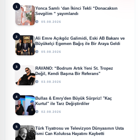
1
Yonca Samlı ‘dan İkinci Tekli “Donacaksın
Sevgilim “ yayımlandı
05.08.2026
2
Ali Emre Açıkgöz Galimidi, Eski AB Bakanı ve
Büyükelçi Egemen Bağış ile Bir Araya Geldi
05.08.2026
3
RAVANO: “Bodrum Artık Yeni St. Tropez
Değil, Kendi Başına Bir Referans”
03.08.2026
4
Bullas & Emry'den Büyük Sürpriz! "Kaç
Kurtul" ile Tarz Değiştirdiler
02.08.2026
5
Türk Tiyatrosu ve Televizyon Dünyasının Usta
İsmi Can Kolukısa Hayatını Kaybetti