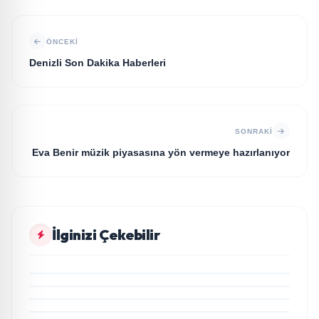
ÖNCEKI
Denizli Son Dakika Haberleri
SONRAKI
Eva Benir müzik piyasasına yön vermeye hazırlanıyor
İlginizi Çekebilir
SAĞLIK
Dolgu Tedavisi Nasıl Yapılır?
SAĞLIK
SAĞLIK
Uyku apnesinin 10 belirtisi nelerdir?
Türlerine Göre Diş Teli Fiyat Farklılıkları ve
SAĞLIK
Nedenleri!
Ailelere çocukluktan ergenliğe geçiş süreci
hakkında önemli bilgiler ve tavsiyeler