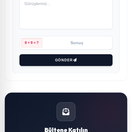
8 + 9 = ?
GÖNDER
Bültene Katılın