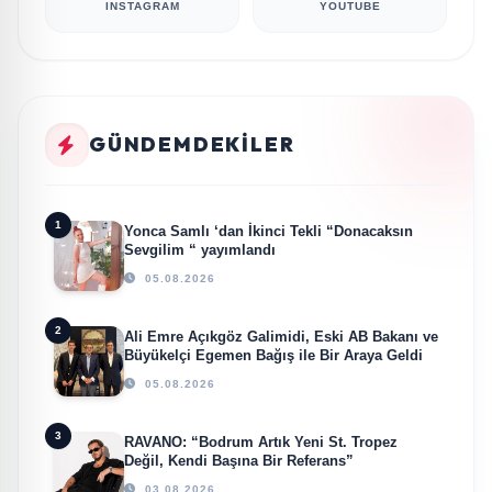
INSTAGRAM
YOUTUBE
GÜNDEMDEKILER
1
Yonca Samlı ‘dan İkinci Tekli “Donacaksın
Sevgilim “ yayımlandı
05.08.2026
2
Ali Emre Açıkgöz Galimidi, Eski AB Bakanı ve
Büyükelçi Egemen Bağış ile Bir Araya Geldi
05.08.2026
3
RAVANO: “Bodrum Artık Yeni St. Tropez
Değil, Kendi Başına Bir Referans”
03.08.2026