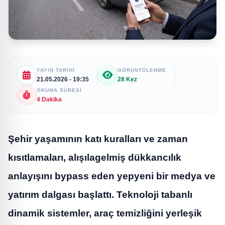
YAYIN TARIHI
GÖRÜNTÜLENME
21.05.2026 - 19:35
28 Kez
OKUMA SÜRESI
4 Dakika
Şehir yaşamının katı kuralları ve zaman
kısıtlamaları, alışılagelmiş dükkancılık
anlayışını bypass eden yepyeni bir medya ve
yatırım dalgası başlattı. Teknoloji tabanlı
dinamik sistemler, araç temizliğini yerleşik