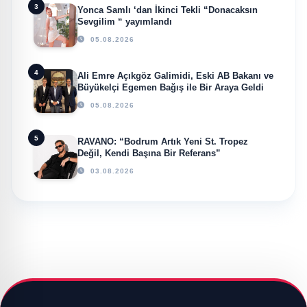
3
Yonca Samlı ‘dan İkinci Tekli “Donacaksın
Sevgilim “ yayımlandı
05.08.2026
4
Ali Emre Açıkgöz Galimidi, Eski AB Bakanı ve
Büyükelçi Egemen Bağış ile Bir Araya Geldi
05.08.2026
5
RAVANO: “Bodrum Artık Yeni St. Tropez
Değil, Kendi Başına Bir Referans”
03.08.2026