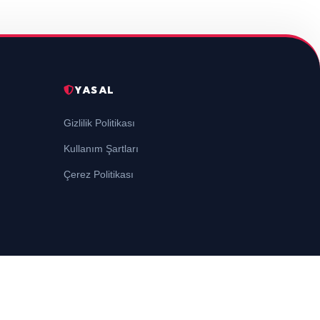
YASAL
Gizlilik Politikası
Kullanım Şartları
Çerez Politikası
Altyapı:
BEYNSOFT
HABER YAZILIMI