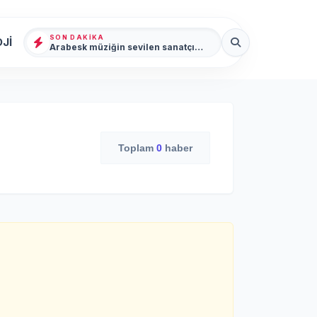
SON DAKIKA
Jİ
Arabesk müziğin sevilen sanatçısı Cansever 59 yaşında yaşamını yitirdi
Toplam
0
haber