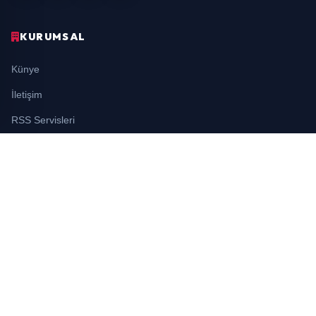
KURUMSAL
Künye
İletişim
RSS Servisleri
YASAL
Gizlilik Politikası
Kullanım Şartları
Çerez Politikası