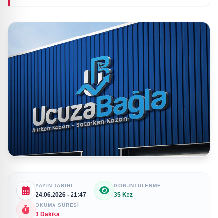
YAYIN TARIHI
GÖRÜNTÜLENME
24.06.2026 - 21:47
35 Kez
OKUMA SÜRESI
3 Dakika