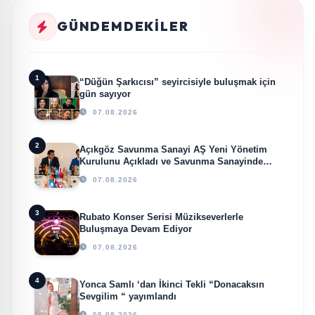
GÜNDEMDEKILER
1
“Düğün Şarkıcısı” seyircisiyle buluşmak için
gün sayıyor
07.08.2026
2
Açıkgöz Savunma Sanayi AŞ Yeni Yönetim
Kurulunu Açıkladı ve Savunma Sanayinde
Küresel Vizyon Vurgusu
07.08.2026
3
Rubato Konser Serisi Müzikseverlerle
Buluşmaya Devam Ediyor
07.08.2026
4
Yonca Samlı ‘dan İkinci Tekli “Donacaksın
Sevgilim “ yayımlandı
05.08.2026